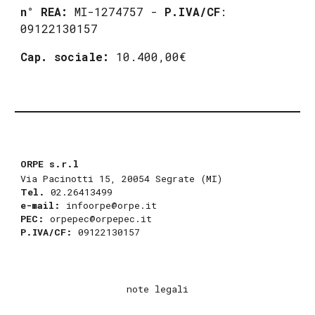
n° REA:
MI-1274757 -
P.IVA/CF
:
09122130157
Cap.
s
ociale:
10.400,00€
ORPE s.r.l
Via Pacinotti 15
,
20054 Segrate (MI)
Tel.
02.26413499
e-mail:
infoorpe@orpe.it
PEC
:
orpepec@orpepec.it
P.IVA/CF:
09122130157
note legali