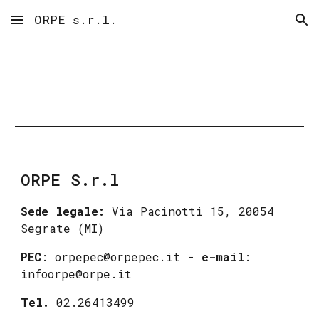
ORPE s.r.l.
Skip to main content
Skip to navigation
ORPE S.r.l
Sede legale:
Via Pacinotti 15, 20054
Segrate (MI)
PEC
:
orpepec@orpepec.it
-
e-mail
:
infoorpe@orpe.it
Tel.
02.26413499